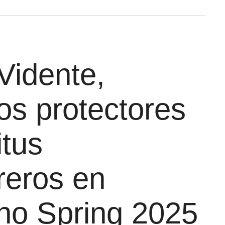
Vidente,
os protectores
itus
reros en
ino Spring 2025