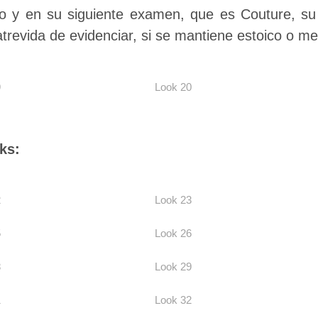
o y en su siguiente examen, que es Couture, su
atrevida de evidenciar, si se mantiene estoico o m
9
Look 20
oks:
2
Look 23
5
Look 26
8
Look 29
1
Look 32