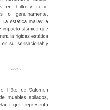
 en brillo y color.
as o genuinamente,
. La estática maravilla
se impacto sísmico que
tra la rigidez estática
 en su ‘sensacional’ y
Look 6
n el Hôtel de Salomon
 de muebles apilados,
ietado que representa