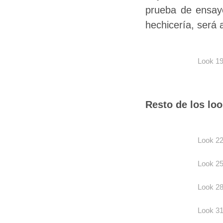
prueba de ensay
hechicería, será 
Look 1
Resto de los lo
Look 2
Look 2
Look 2
Look 3