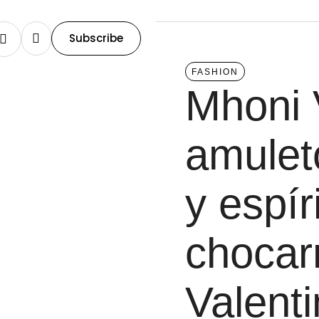
Subscribe
FASHION
Mhoni 
amulet
y espír
chocar
Valent