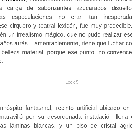
 carga de saborizantes azucarados disueltos
las especulaciones no eran tan inesperad
Ese cirquero y teatral lexicón, fue muy predecible
ién un irrealismo mágico, que no pudo realizar e
 años atrás. Lamentablemente, tiene que luchar con
 belleza material, porque ese punto, no convence
o.
Look 5
nhóspito fantasmal, recinto artificial ubicado e
maravilló por su desordenada instalación llena
inas láminas blancas, y un piso de cristal agr