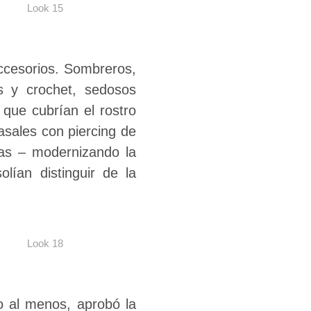
Look 15
accesorios. Sombreros,
s y crochet, sedosos
 que cubrían el rostro
nasales con piercing de
itas – modernizando la
lían distinguir de la
Look 18
 o al menos, aprobó la