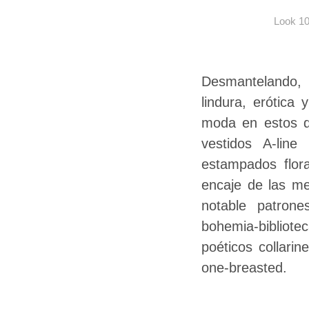
Look 1
Desmantelando, 
lindura, erótica 
moda en estos do
vestidos A-lin
estampados flor
encaje de las me
notable patrone
bohemia-bibliotec
poéticos collari
one-breasted.