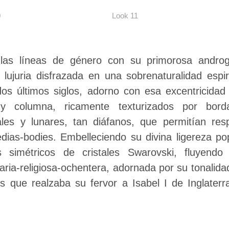
0
Look 11
las líneas de género con su primorosa androg
y lujuria disfrazada en una sobrenaturalidad espir
s últimos siglos, adorno con esa excentricidad j
e y columna, ricamente texturizados por bor
ales y lunares, tan diáfanos, que permitían re
dias-bodies. Embelleciendo su divina ligereza po
s simétricos de cristales Swarovski, fluyendo 
aria-religiosa-ochentera, adornada por su tonalid
nes que realzaba su fervor a Isabel I de Inglate