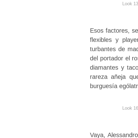
Look 1
Esos factores, s
flexibles y pla
turbantes de mad
del portador el r
diamantes y taco
rareza añeja que
burguesía ególatr
Look 1
Vaya, Alessandro