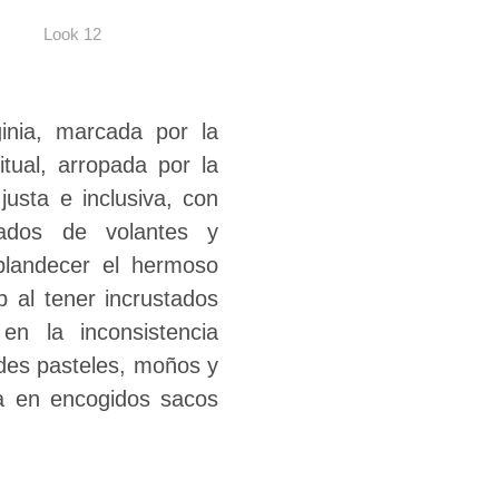
Look 12
inia, marcada por la
itual, arropada por la
usta e inclusiva, con
dados de volantes y
splandecer el hermoso
p al tener incrustados
en la inconsistencia
ades pasteles, moños y
rra en encogidos sacos