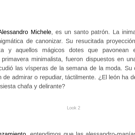
Alessandro Michele
, es un santo patrón. La inim
igmática de canonizar. Su resucitada proyección 
ta y aquellos mágicos dotes que pavonean e
a primavera minimalista, fueron dispuestos en un
acudió las vísperas de la semana de la moda. Su 
n de admirar o repudiar, táctilmente. ¿El león ha
siesta chafa y delirante?
Look 2
anzamiento
, entendimos que las alessandro-manías