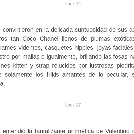
3
Look 14
e convirtieron en la delicada suntuosidad de sus 
yeros tan Coco Chanel llenos de plumas exótica
ames videntes, casquetes hippies, joyas faciales
ostro por mallas e igualmente, brillando las fosas 
nes kitten y strap relucidos por lustrosas piedr
 solamente los frikis amantes de lo peculiar, so
a.
6
Look 17
 entendió la tantalizante aritmética de Valentino