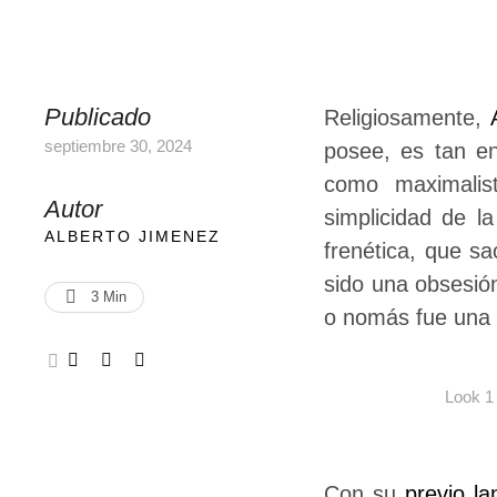
Publicado
Religiosamente,
septiembre 30, 2024
posee, es tan en
como maximalis
Autor
simplicidad de l
ALBERTO JIMENEZ
frenética, que s
sido una obsesió
3
 Min
o nomás fue una 
Look 1
Con su
previo l