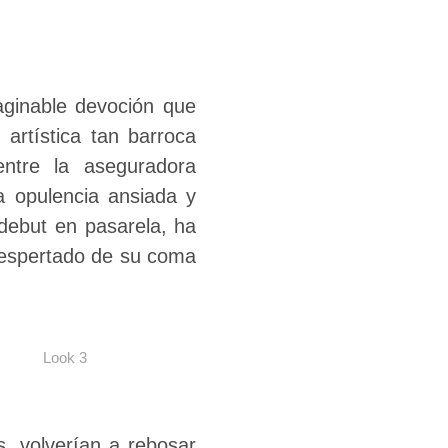
aginable devoción que
artística tan barroca
ntre la aseguradora
a opulencia ansiada y
debut en pasarela, ha
 despertado de su coma
Look 3
, volverían a rebosar