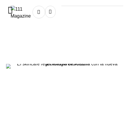
Home
★
beauty
beauty