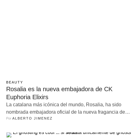
BEAUTY
Rosalia es la nueva embajadora de CK
Euphoria Elixirs
La catalana más icónica del mundo, Rosalia, ha sido
nombrada embajadora oficial de la nueva fragancia de
Por 
ALBERTO JIMENEZ
Calvin Klein: CK Euphoria Elixirs. Esta nueva colección
se presenta como una “exploración sensorial de la
confianza, el placer y la sensualidad”. La compositora,