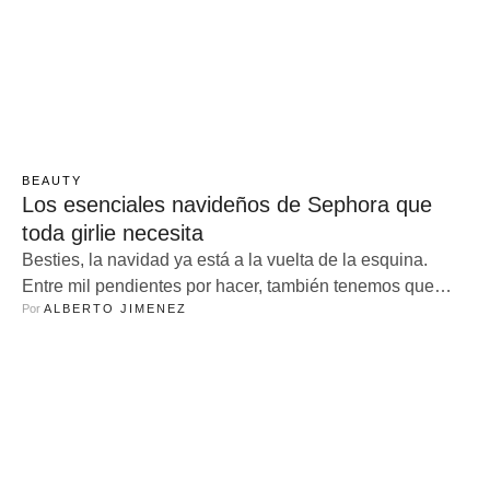
BEAUTY
Los esenciales navideños de Sephora que
toda girlie necesita
Besties, la navidad ya está a la vuelta de la esquina.
Entre mil pendientes por hacer, también tenemos que
Por 
ALBERTO JIMENEZ
pensar en nuestra wishlist decembrina. Las girlies saben
muy bien que un regalo especial es algo bien
merecido–– sobretodo si viene de Sephora. La casa es el
perfecto aliado para sacarnos de ese apuro festivo con …