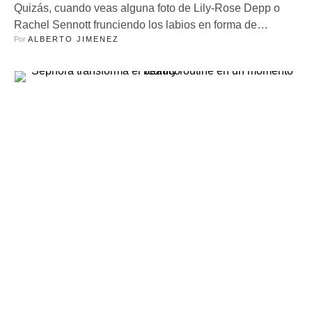
Quizás, cuando veas alguna foto de Lily-Rose Depp o
Rachel Sennott frunciendo los labios en forma de
Por 
ALBERTO JIMENEZ
puchero, recuerdes a “Calamardo Guapo”, pero tal
expresión se está convirtiendo en la pose de las It girls
del momento, a la que llaman “el puchero de la Gen Z”.
Mientras el labio superior se eleva y el …