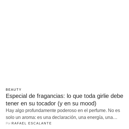
BEAUTY
Especial de fragancias: lo que toda girlie debe
tener en su tocador (y en su mood)
Hay algo profundamente poderoso en el perfume. No es
solo un aroma: es una declaración, una energía, una
Por 
RAFAEL ESCALANTE
firma invisible que habla por ti antes de que abras la