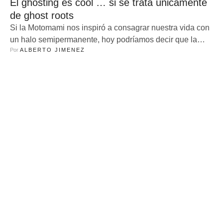
El ghosting es cool … si se trata únicamente
de ghost roots
Si la Motomami nos inspiró a consagrar nuestra vida con
un halo semipermanente, hoy podríamos decir que la
Por 
ALBERTO JIMENEZ
belleza celestial se ha tornado un poco tétrica. No tan
divina, pero sí más espiritual. ¿No significan lo mismo?
Tal vez… aunque también podríamos relacionarla con lo
fantasmal. Acostumbrados a teñirnos siempre las raíces
—como un tratamiento …