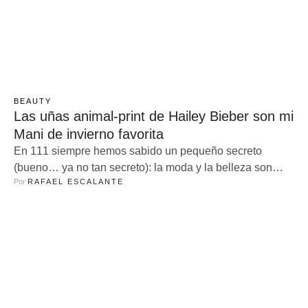
BEAUTY
Las uñas animal-print de Hailey Bieber son mi
Mani de invierno favorita
En 111 siempre hemos sabido un pequeño secreto
(bueno… ya no tan secreto): la moda y la belleza son
Por 
RAFAEL ESCALANTE
literalmente besties. Se pasan la vibra, se copian el
mood, se inspiran mutuamente y, cuando una cambia de
look, la otra también. No es coincidencia: son ese dúo
dinámico que no puedes separar, como lip gloss …