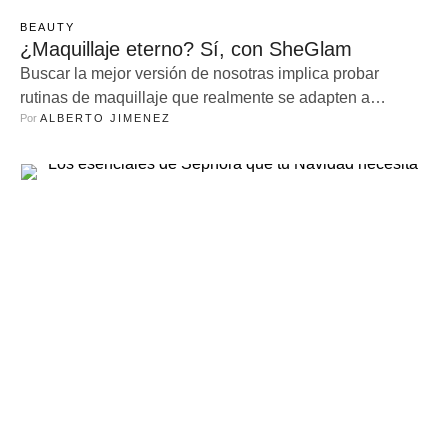
BEAUTY
¿Maquillaje eterno? Sí, con SheGlam
Buscar la mejor versión de nosotras implica probar
rutinas de maquillaje que realmente se adapten a
Por 
ALBERTO JIMENEZ
nuestros deseos. Y aunque usar un sinfín de productos
puede sentirse tedioso o agobiante, SheGlam tiene la
respuesta perfecta. Mientras dominas la técnica y la
practicidad, el glam team de SheGlam ya pensó por ti en
los esenciales que …