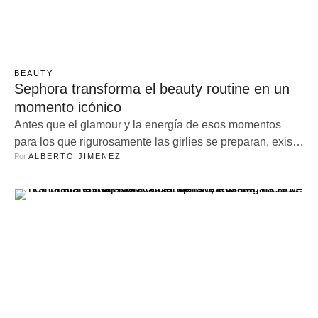
BEAUTY
Sephora transforma el beauty routine en un
momento icónico
Antes que el glamour y la energía de esos momentos
para los que rigurosamente las girlies se preparan, existe
Por 
ALBERTO JIMENEZ
un ritual ante todo. Los espejos atestiguan cómo nuestro
rostro se embellece con la suavidad de las brochas y
cómo los labios destellan con lip combos únicos. ¡Todo
un backstage! Esa intimidad, tan caótica como divertida,
ha inspirado a Sephora a maquilar el …