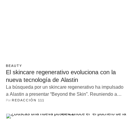
BEAUTY
El skincare regenerativo evoluciona con la
nueva tecnología de Alastin
La búsqueda por un skincare regenerativo ha impulsado
a Alastin a presentar “Beyond the Skin”. Reuniendo a
Por 
REDACCIÓN 111
más de 100 médicos especialistas en el Sofitel Mexico
City Reforma, la marca introdujo, bajo el concepto
“Nueva imagen, mismo poder regenerativo”, TriHex: la
evolución de su tecnología insignia. Esta innovación
incorpora péptidos avanzados, incluido el Octapéptido-