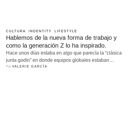
CULTURA
INDENTITY
LIFESTYLE
Hablemos de la nueva forma de trabajo y
como la generación Z lo ha inspirado.
Hace unos días estaba en algo que parecía la “clásica
junta godín” en donde equipos globales estaban
Por 
VALERIE GARCÍA
presentando avances y otras cosas en las que se habían
trabajado durante la mitad de año, pero mi grata sorpresa
fue ver que una de las personas que estaban exponiendo
era un chico que estaba en su casa, …