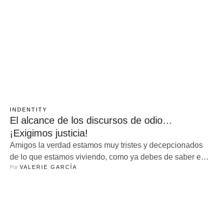
INDENTITY
El alcance de los discursos de odio…
¡Exigimos justicia!
Amigos la verdad estamos muy tristes y decepcionados
de lo que estamos viviendo, como ya debes de saber el
Por 
VALERIE GARCÍA
día de ayer encontraron sin vida al magistrade Ociel
Baena y a su pareja Dorian Nieves dentro de su propio
departamento. Y alrededor de este lamentable suceso
han ocurrido cosas que lo hacen más triste, la …