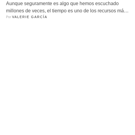
Aunque seguramente es algo que hemos escuchado
millones de veces, el tiempo es uno de los recursos más
Por 
VALERIE GARCÍA
preciados de la vida en general por eso es
importantísimo saber administrarlo y obvio, disfrutarlo,
¿pero cómo hacerlo?, es una pregunta que seguramente
todos nos hemos hecho y eso incluye a la comunidad
científica. Por esta razón …