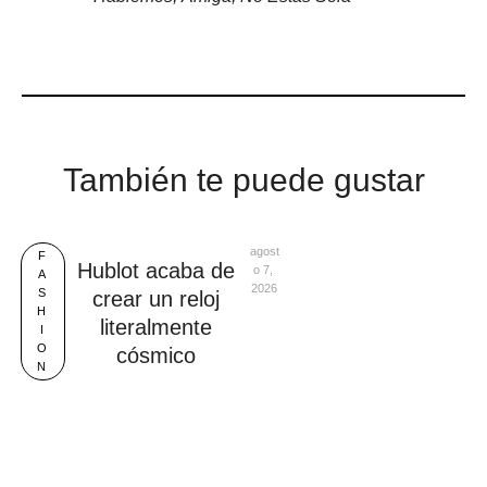
También te puede gustar
agost
F
Hublot acaba de
o 7, 
A
2026
S
crear un reloj
H
literalmente
I
O
cósmico
N