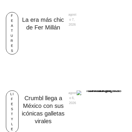
agost
F
La era más chic
o 7, 
E
2026
A
de Fer Millán
T
U
R
E
S
agost
LI
Crumbl llega a
o 6, 
F
2026
E
México con sus
S
icónicas galletas
T
Y
virales
L
E