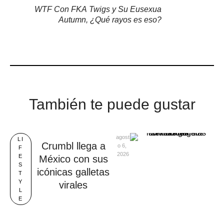
WTF Con FKA Twigs y Su Eusexua
Autumn, ¿Qué rayos es eso?
También te puede gustar
agost
LI
Crumbl llega a
o 6, 
F
2026
E
México con sus
S
icónicas galletas
T
Y
virales
L
E