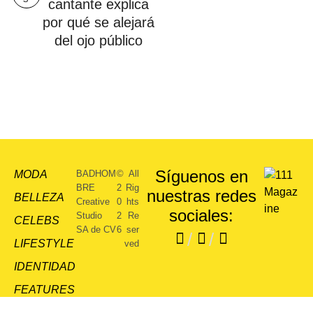
cantante explica
por qué se alejará
del ojo público
Síguenos en
MODA
BADHOM
©
All
BRE
2
Rig
nuestras redes
BELLEZA
Creative
0
hts
sociales:
Studio
2
Re
CELEBS
SA de CV
6
ser
/
/
LIFESTYLE
ved
IDENTIDAD
FEATURES