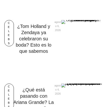
agost
C
¿Tom Holland y
o 6, 
E
2026
L
Zendaya ya
E
celebraron su
B
S
boda? Esto es lo
que sabemos
agost
C
¿Qué está
o 4, 
E
2026
L
pasando con
E
Ariana Grande? La
B
S