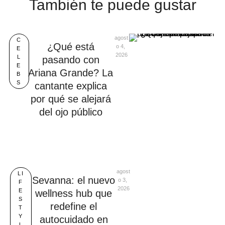
También te puede gustar
agost
C
¿Qué está
o 4, 
E
2026
L
pasando con
E
Ariana Grande? La
B
S
cantante explica
por qué se alejará
del ojo público
agost
LI
Sevanna: el nuevo
o 3, 
F
2026
E
wellness hub que
S
redefine el
T
Y
autocuidado en
L