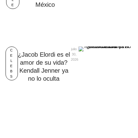
México
E
julio 
C
¿Jacob Elordi es el
30, 
E
2026
L
amor de su vida?
E
Kendall Jenner ya
B
S
no lo oculta