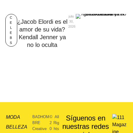
julio 
C
¿Jacob Elordi es el
30, 
E
2026
L
amor de su vida?
E
Kendall Jenner ya
B
S
no lo oculta
Síguenos en
MODA
BADHOM
©
All
BRE
2
Rig
nuestras redes
BELLEZA
Creative
0
hts