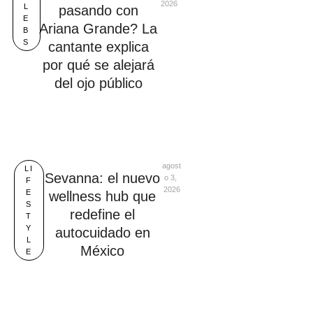
2026
L
pasando con
E
Ariana Grande? La
B
S
cantante explica
por qué se alejará
del ojo público
agost
LI
Sevanna: el nuevo
o 3, 
F
2026
E
wellness hub que
S
redefine el
T
Y
autocuidado en
L
México
E