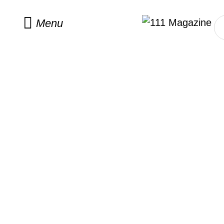
Home
/
indentity
Menu