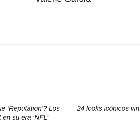
e ‘Reputation’? Los
24 looks icónicos vi
t en su era ‘NFL’