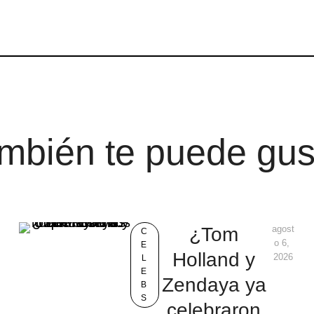
mbién te puede gus
¿Tom
agost
C
o 6, 
E
Holland y
2026
L
E
Zendaya ya
B
S
celebraron