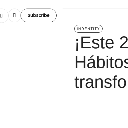
Subscribe
INDENTITY
¡Este 
Hábito
transf