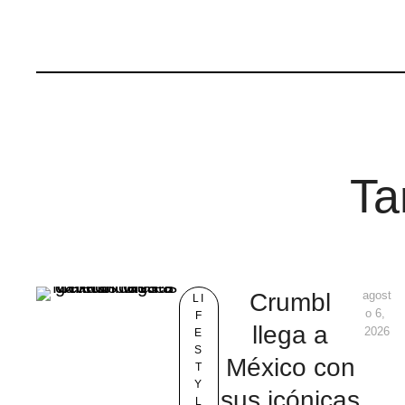
Ta
Crumbl
agost
LI
o 6, 
F
llega a
2026
E
S
México con
T
Y
sus icónicas
L