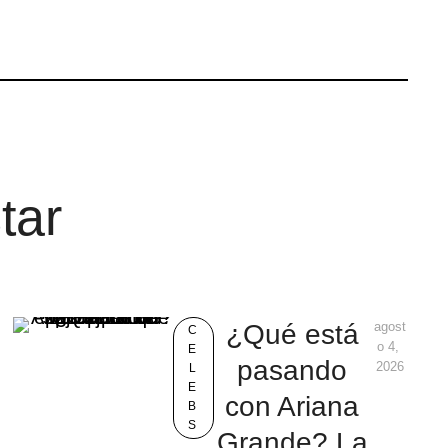
tar
¿Qué está
agost
C
o 4, 
E
pasando
2026
L
E
con Ariana
B
S
Grande? La