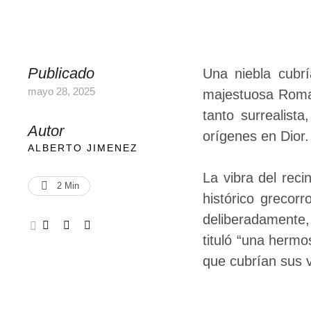
Publicado
Una niebla cubrí
mayo 28, 2025
majestuosa Roma,
tanto surrealis
Autor
orígenes en Dior
ALBERTO JIMENEZ
La vibra del reci
2
 Min
histórico grecor
deliberadamente,
tituló “una herm
que cubrían sus 