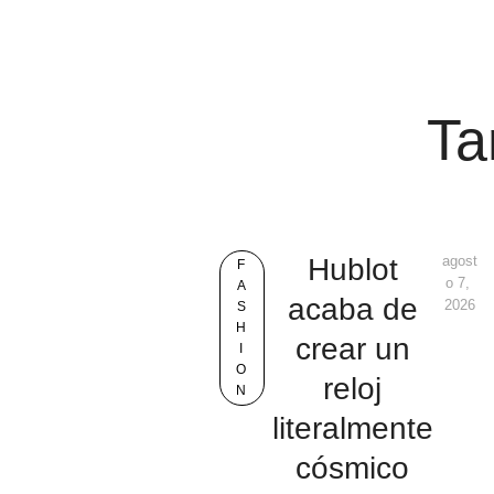
Ta
Hublot
agost
F
o 7, 
A
acaba de
2026
S
H
crear un
I
O
reloj
N
literalmente
cósmico