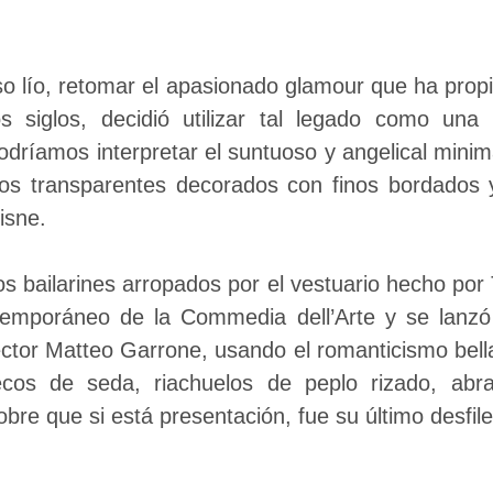
o lío, retomar el apasionado glamour que ha propi
os siglos, decidió utilizar tal legado como un
dríamos interpretar el suntuoso y angelical min
dos transparentes decorados con finos bordados
cisne.
s bailarines arropados por el vestuario hecho por Ti
ntemporáneo de la Commedia dell’Arte y se lanz
irector Matteo Garrone, usando el romanticismo be
lecos de seda, riachuelos de peplo rizado, abr
bre que si está presentación, fue su último desfil