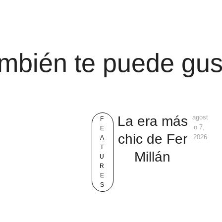
mbién te puede gus
La era más
agost
F
o 7, 
E
chic de Fer
2026
A
T
Millán
U
R
E
S