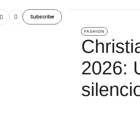
Subscribe
FASHION
Christi
2026: 
silenci