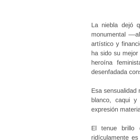
La niebla dejó 
monumental ––al 
artístico y finan
ha sido su mejor
heroína feminis
desenfadada cons
Esa sensualidad r
blanco, caqui y
expresión materia
El tenue brillo
ridículamente es