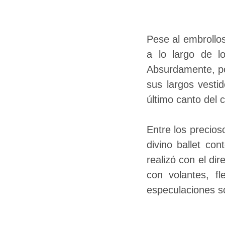
Pese al embrollos
a lo largo de l
Absurdamente, po
sus largos vesti
último canto del 
Entre los precioso
divino ballet co
realizó con el d
con volantes, f
especulaciones so