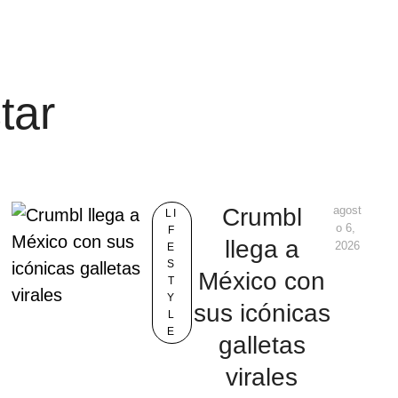
tar
Crumbl
agost
LI
o 6, 
F
llega a
2026
E
S
México con
T
Y
sus icónicas
L
E
galletas
virales