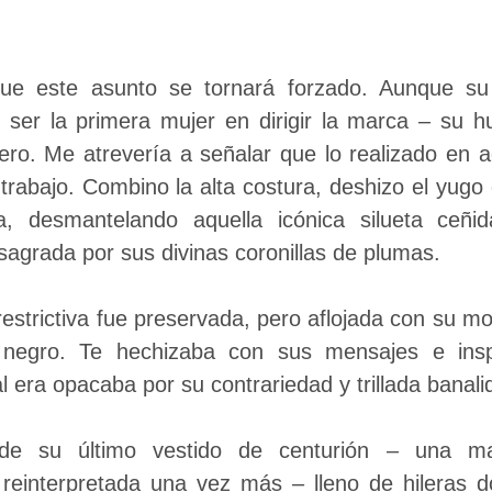
que este asunto se tornará forzado. Aunque su 
ser la primera mujer en dirigir la marca – su hu
ciero. Me atrevería a señalar que lo realizado en 
 trabajo. Combino la alta costura, deshizo el yug
ta, desmantelando aquella icónica silueta ceñi
agrada por sus divinas coronillas de plumas.
estrictiva fue preservada, pero aflojada con su m
 negro. Te hechizaba con sus mensajes e insp
l era opacaba por su contrariedad y trillada banal
 de su último vestido de centurión – una ma
 reinterpretada una vez más – lleno de hileras