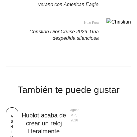
verano con American Eagle
Next Post
Christian Dior Cruise 2026: Una
despedida silenciosa
También te puede gustar
agost
F
Hublot acaba de
o 7, 
A
2026
S
crear un reloj
H
literalmente
I