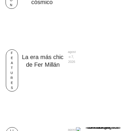
O
cósmico
N
agost
F
La era más chic
o 7, 
E
2026
A
de Fer Millán
T
U
R
E
S
agost
LI