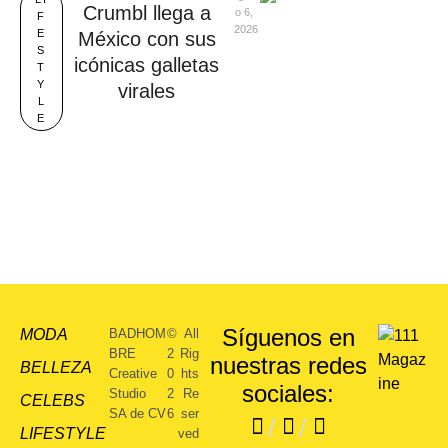
Crumbl llega a
o 6, 
F
2026
E
México con sus
S
icónicas galletas
T
Y
virales
L
E
Síguenos en
MODA
BADHOM
©
All
BRE
2
Rig
nuestras redes
BELLEZA
Creative
0
hts
sociales:
Studio
2
Re
CELEBS
SA de CV
6
ser
/
/
LIFESTYLE
ved