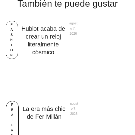
También te puede gustar
agost
F
Hublot acaba de
o 7, 
A
2026
S
crear un reloj
H
literalmente
I
O
cósmico
N
agost
F
La era más chic
o 7, 
E
2026
A
de Fer Millán
T
U
R