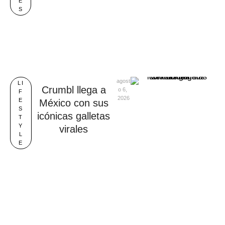
E
S
agost
LI
Crumbl llega a
o 6, 
F
2026
E
México con sus
S
icónicas galletas
T
Y
virales
L
E