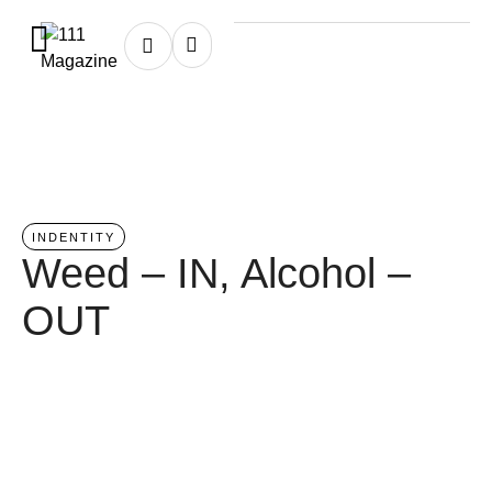
Home
/
indentity
INDENTITY
Weed – IN, Alcohol –
OUT