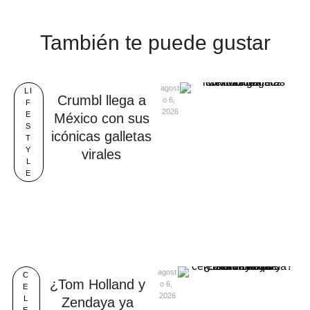
También te puede gustar
agost
LI
Crumbl llega a
o 6, 
F
2026
E
México con sus
S
icónicas galletas
T
Y
virales
L
E
agost
C
¿Tom Holland y
o 6, 
E
2026
L
Zendaya ya