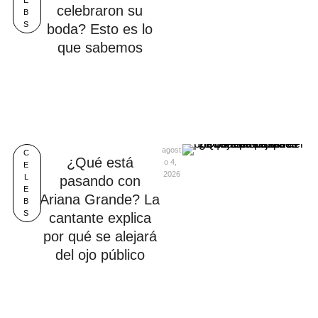
E
celebraron su
B
S
boda? Esto es lo
que sabemos
agost
C
¿Qué está
o 4, 
E
2026
L
pasando con
E
Ariana Grande? La
B
S
cantante explica
por qué se alejará
del ojo público