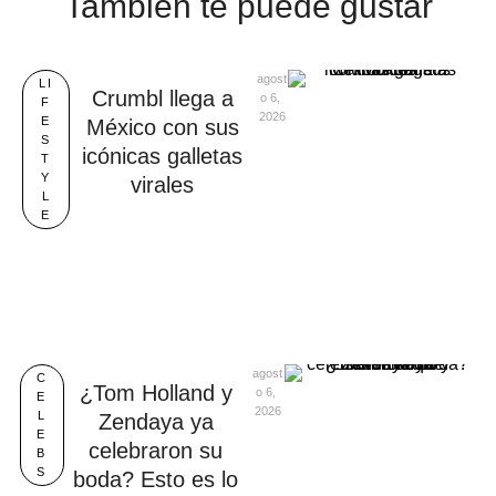
También te puede gustar
agost
LI
Crumbl llega a
o 6, 
F
2026
E
México con sus
S
icónicas galletas
T
Y
virales
L
E
agost
C
¿Tom Holland y
o 6, 
E
2026
L
Zendaya ya
E
celebraron su
B
S
boda? Esto es lo