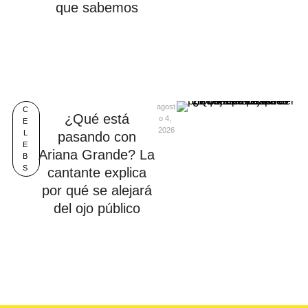
que sabemos
agost
C
¿Qué está
o 4, 
E
2026
L
pasando con
E
Ariana Grande? La
B
S
cantante explica
por qué se alejará
del ojo público