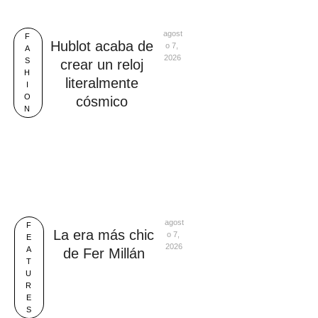
agost
F
Hublot acaba de
o 7, 
A
2026
S
crear un reloj
H
literalmente
I
O
cósmico
N
agost
F
La era más chic
o 7, 
E
2026
A
de Fer Millán
T
U
R
E
S