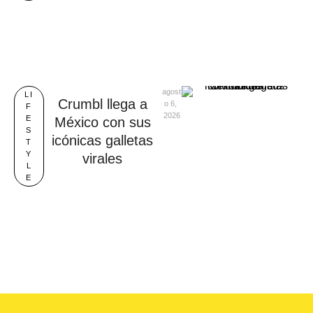
agost
LI
Crumbl llega a
o 6, 
F
2026
E
México con sus
S
icónicas galletas
T
Y
virales
L
E