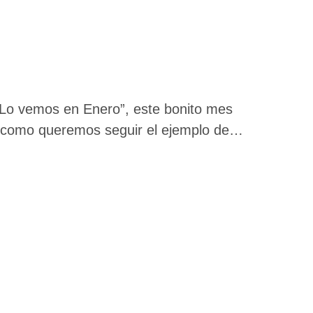
“Lo vemos en Enero”, este bonito mes
y como queremos seguir el ejemplo de
lomas que postean siempre su clásico