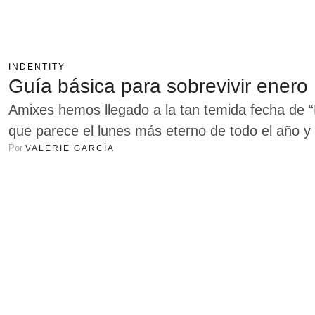
INDENTITY
Guía básica para sobrevivir enero
Amixes hemos llegado a la tan temida fecha de 
que parece el lunes más eterno de todo el año 
Por 
VALERIE GARCÍA
nuestras pastoras y de aquellas señoras de las 
“Lunes de hacer todo bien”, nos dimos a …