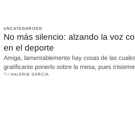
UNCATEGORIZED
No más silencio: alzando la voz co
en el deporte
Amiga, lamentablemente hay cosas de las cuales 
gratificante ponerlo sobre la mesa, pues tristeme
Por 
VALERIE GARCÍA
todavía se ejerce en contra de las mujeres, un e
deportivo Ismael Murillo Chávez, quien realizó 