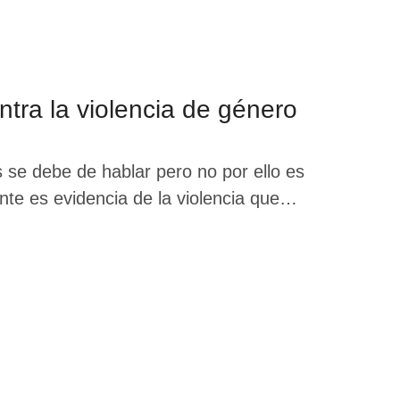
ntra la violencia de género
se debe de hablar pero no por ello es
nte es evidencia de la violencia que
jemplo es lo que sucedió con el cronista
comentarios misóginos y …