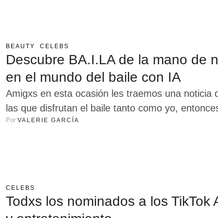
BEAUTY
CELEBS
Descubre BA.I.LA de la mano de nu
en el mundo del baile con IA
Amigxs en esta ocasión les traemos una noticia q
las que disfrutan el baile tanto como yo, entonc
Por 
VALERIE GARCÍA
lanzado una web app gratuita que te va a hacer b
diseñada con la última …
CELEBS
Todxs los nominados a los TikTok