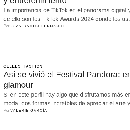
y entretenimiento
La importancia de TikTok en el panorama digital
de ello son los TikTok Awards 2024 donde los usu
Por 
JUAN RAMÓN HERNÁNDEZ
sus contendientes favoritos. Entre sus categorí
belleza tienen un lugar especial. Para que los 
CELEBS
FASHION
Así se vivió el Festival Pandora:
glamour
Si en este perfil hay algo que disfrutamos más en
moda, dos formas increíbles de apreciar el arte y
Por 
VALERIE GARCÍA
reunidas en el espectacular Festival Pandora, m
entre mucho brillo y mucho estilo inundó el …