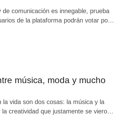
 y de comunicación es innegable, prueba
arios de la plataforma podrán votar por
as, los creadores de contenido de moda y
conozcas te mostramos la …
 entre música, moda y mucho
 la vida son dos cosas: la música y la
 la creatividad que justamente se vieron
arca reconocida por sus joyas únicas que