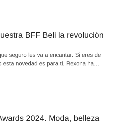
estra BFF Beli la revolución
ue seguro les va a encantar. Si eres de
es esta novedad es para ti. Rexona ha
ailar sin parar. Se llama BA.I.LA y está
 Awards 2024. Moda, belleza