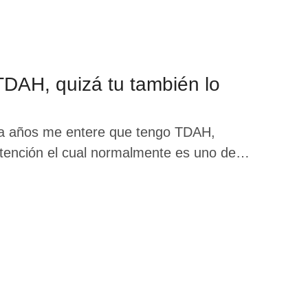
TDAH, quizá tu también lo
nta años me entere que tengo TDAH,
atención el cual normalmente es uno de
más común en la infancia pero pues aquí
…