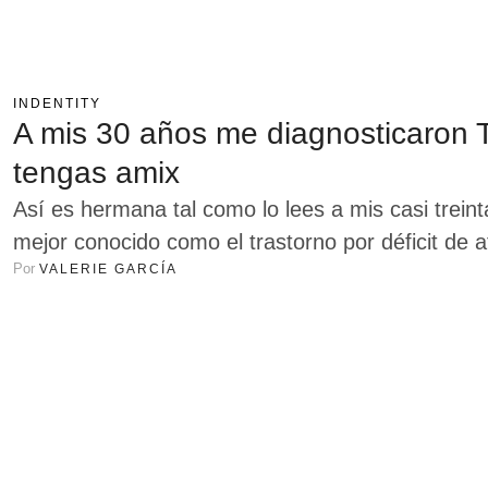
INDENTITY
A mis 30 años me diagnosticaron 
tengas amix
Así es hermana tal como lo lees a mis casi trei
mejor conocido como el trastorno por déficit de 
Por 
VALERIE GARCÍA
los trastornos neurológicos del comportamiento 
esta su vivo ejemplo de que no siempre es así. 