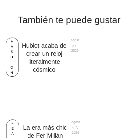
También te puede gustar
agost
F
Hublot acaba de
o 7, 
A
2026
S
crear un reloj
H
literalmente
I
O
cósmico
N
agost
F
La era más chic
o 7, 
E
2026
A
de Fer Millán