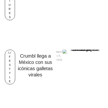
T
U
R
E
S
agost
LI
Crumbl llega a
o 6, 
F
2026
E
México con sus
S
icónicas galletas
T
Y
virales
L
E