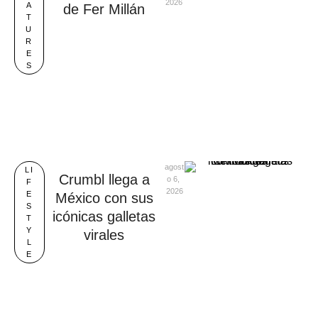
2026
A
de Fer Millán
T
U
R
E
S
agost
LI
Crumbl llega a
o 6, 
F
2026
E
México con sus
S
icónicas galletas
T
Y
virales
L
E