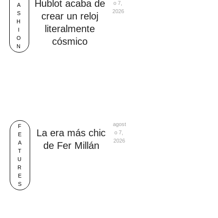
Hublot acaba de
o 7, 
A
2026
S
crear un reloj
H
literalmente
I
O
cósmico
N
agost
F
La era más chic
o 7, 
E
2026
A
de Fer Millán
T
U
R
E
S