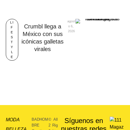
agost
LI
Crumbl llega a
o 6, 
F
2026
E
México con sus
S
icónicas galletas
T
Y
virales
L
E
Síguenos en
MODA
BADHOM
©
All
BRE
2
Rig
nuestras redes
BELLEZA