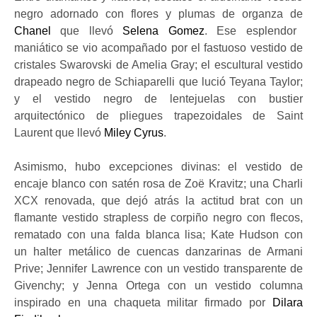
negro adornado con flores y plumas de organza de
Chanel
que llevó
Selena Gomez
. Ese esplendor
maniático se vio acompañado por el fastuoso vestido de
cristales Swarovski de Amelia Gray; el escultural vestido
drapeado negro de Schiaparelli que lució Teyana Taylor;
y el vestido negro de lentejuelas con bustier
arquitectónico de pliegues trapezoidales de Saint
Laurent que llevó
Miley Cyrus
.
Asimismo, hubo excepciones divinas: el vestido de
encaje blanco con satén rosa de Zoë Kravitz; una Charli
XCX renovada, que dejó atrás la actitud brat con un
flamante vestido strapless de corpiño negro con flecos,
rematado con una falda blanca lisa; Kate Hudson con
un halter metálico de cuencas danzarinas de Armani
Prive; Jennifer Lawrence con un vestido transparente de
Givenchy; y Jenna Ortega con un vestido columna
inspirado en una chaqueta militar firmado por
Dilara