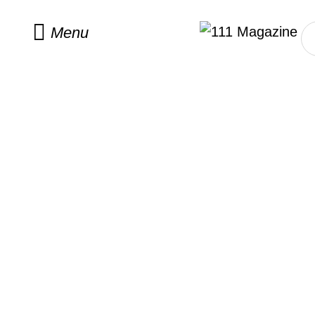
Home
/
celebs
Menu