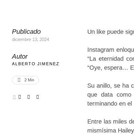
Publicado
Un like puede si
diciembre 13, 2024
Instagram enloq
Autor
“La eternidad co
ALBERTO JIMENEZ
“Oye, espera… E
2
 Min
Su anillo, se ha 
que data como 
terminando en el
Entre las miles d
mismísima Hailey 