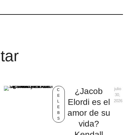
tar
¿Jacob
julio 
C
30, 
E
Elordi es el
2026
L
E
amor de su
B
S
vida?
Kendall