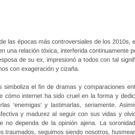
e las épocas más controversiales de los 2010s, e
n una relación tóxica, interferida continuamente p
 esposa de su ex, impresionó a todos con tal signif
unos con exageración y cizaña.
s simboliza el fin de dramas y comparaciones ent
 cómo internet ha sido cruel en la forma y dedica
rlas ‘enemigas’ y lastimarlas, seriamente. Asi
afectiva y madurez al seguir con sus vidas y olv
que no dependa de la opinión ajena. La soronid
cos traumados, seguimos siendo nosotros, husmean