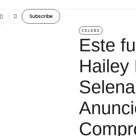
Subscribe
CELEBS
Este fu
Hailey
Selena
Anunci
Compr