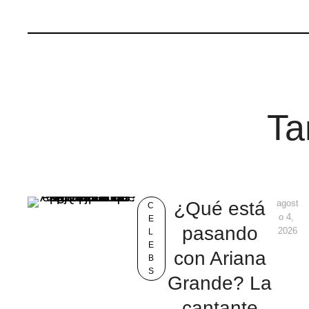
Ta
¿Qué está
agost
C
o 4, 
E
pasando
2026
L
E
con Ariana
B
S
Grande? La
cantante