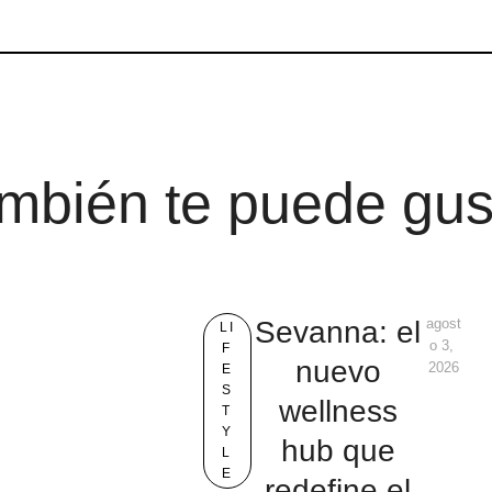
mbién te puede gus
Sevanna: el
agost
LI
o 3, 
F
nuevo
2026
E
S
wellness
T
Y
hub que
L
E
redefine el