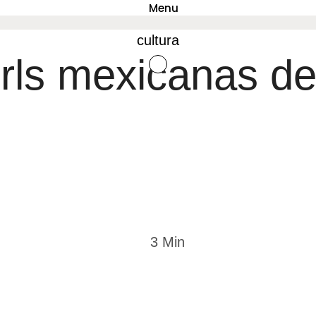
Menu
cultura
girls mexicanas d
3
 Min