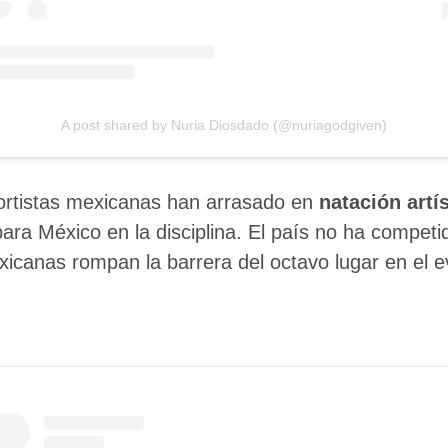
A post shared by Nuria Diosdado (@nuriagodgiven)
ortistas mexicanas han arrasado en
natación artí
a México en la disciplina. El país no ha competid
anas rompan la barrera del octavo lugar en el even