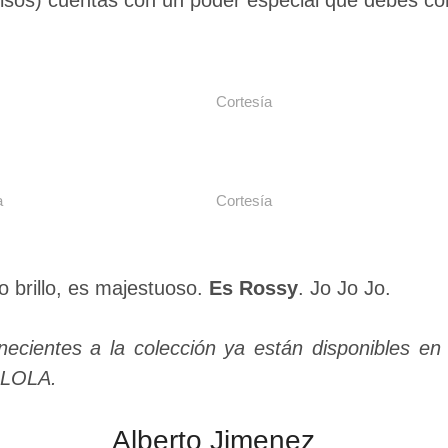
lsos) cuentas con un poder especial que debes co
Cortesía
a
Cortesía
 brillo, es majestuoso.
Es Rossy
. Jo Jo Jo.
necientes a la colección ya están disponibles en
 LOLA.
Alberto Jimenez