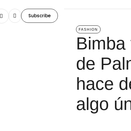
Subscribe
FASHION
Bimba 
de Pal
hace d
algo ú