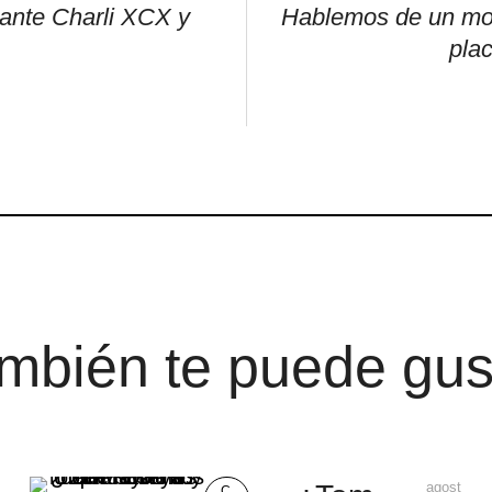
 ante Charli XCX y
Hablemos de un mom
pla
mbién te puede gus
agost
C