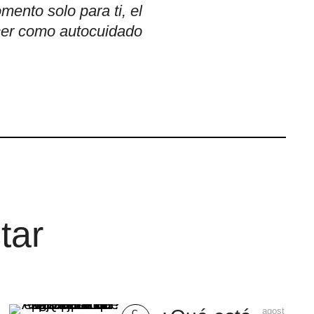
ento solo para ti, el
cer como autocuidado
tar
agost
C