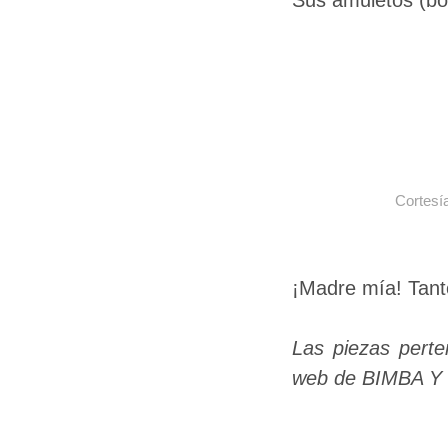
Sus amuletos (bo
Cortesí
¡Madre mía! Tanto
Las piezas perte
web de BIMBA Y