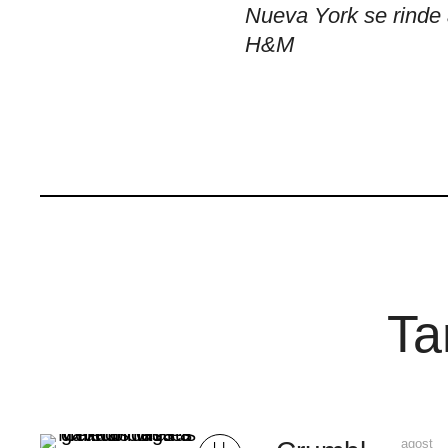
Nueva York se rinde
H&M
Ta
agost
LI