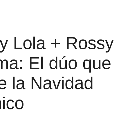
y Lola + Rossy
ma: El dúo que
e la Navidad
nico