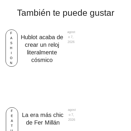
También te puede gustar
agost
F
Hublot acaba de
o 7, 
A
2026
S
crear un reloj
H
literalmente
I
O
cósmico
N
agost
F
La era más chic
o 7, 
E
2026
A
de Fer Millán
T
U