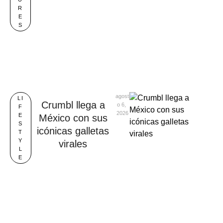
R
E
S
agost
LI
Crumbl llega a
o 6, 
F
2026
E
México con sus
S
icónicas galletas
T
Y
virales
L
E