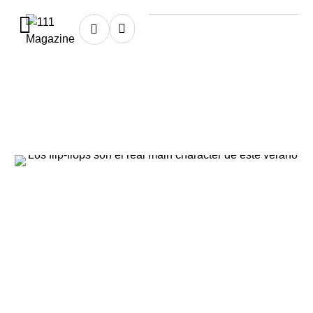
Home
★
flip-flops
flip-flops