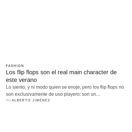
FASHION
Los flip flops son el real main character de
este verano
Lo siento, y ni modo quien se enoje, pero los flip flops no
son exclusivamente de uso playero: son un
Por 
ALBERTO JIMENEZ
imprescindible del verano y de tu clóset. Puede que te
incomode verlos combinados con mini-shorts o faldas de
corte A, pero su relajada versatilidad y ¡comodidad! son
un manjar para tus lindos pies. El calor …