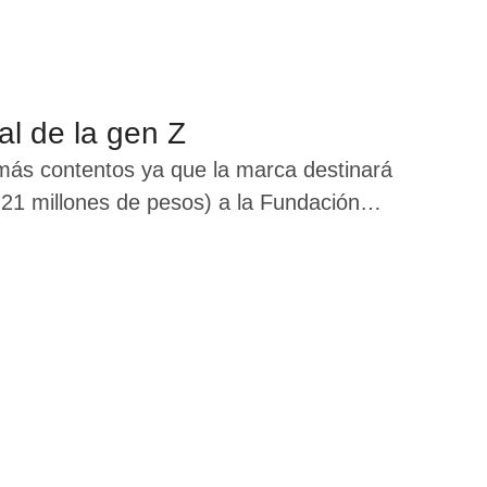
al de la gen Z
 más contentos ya que la marca destinará
s 21 millones de pesos) a la Fundación
y Design", una nueva academia interna
 Kurt Geiger, la prestigiosa marca …