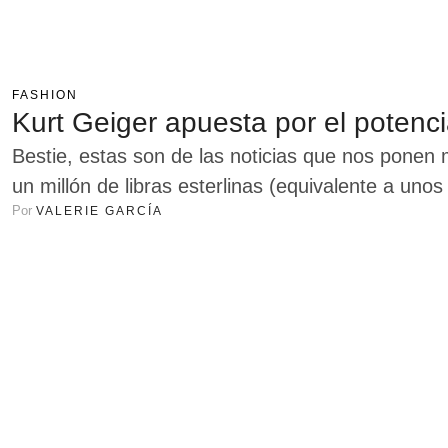
FASHION
Kurt Geiger apuesta por el potenci
Bestie, estas son de las noticias que nos ponen
un millón de libras esterlinas (equivalente a uno
Por 
VALERIE GARCÍA
Kurt Geiger Kindness para impulsar "Business B
que ofrece diversas oportunidades a los jóvenes.