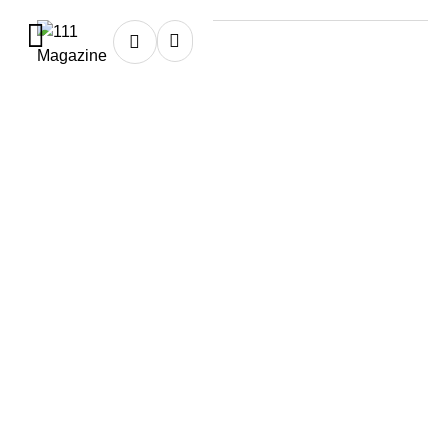
Home
★
dia del niño
dia del niño