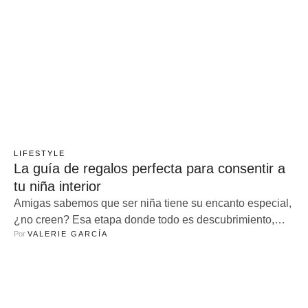
LIFESTYLE
La guía de regalos perfecta para consentir a
tu niña interior
Amigas sabemos que ser niña tiene su encanto especial,
¿no creen? Esa etapa donde todo es descubrimiento,
Por 
VALERIE GARCÍA
juego y fantasía; fue un lugar donde pudimos soñar y de
ir construyendo lo que queríamos y sin duda los
recuerdos de esta etapa siempre son tesoros invaluables.
Claro ser niño es maravilloso y ver hacia atrás para …