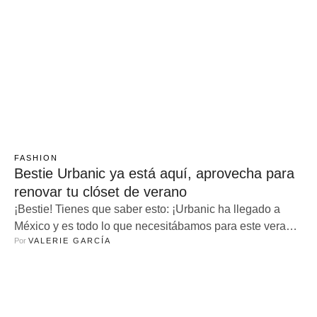
FASHION
Bestie Urbanic ya está aquí, aprovecha para
renovar tu clóset de verano
¡Bestie! Tienes que saber esto: ¡Urbanic ha llegado a
México y es todo lo que necesitábamos para este verano!
Por 
VALERIE GARCÍA
Si eres como yo, que siempre está buscando algo nuevo
y fresco para nuestro guardarropa, déjame decirte que
esta marca viene con todo. Vamos a hablar de por qué
Urbanic es top para lucir increíble en …