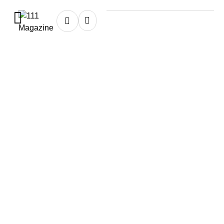
Home
★
closet
closet