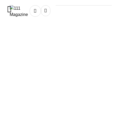
Home
★
cirugias
cirugias