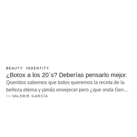
BEAUTY
INDENTITY
¿Botox a los 20´s? Deberías pensarlo mejor.
Queridos sabemos que todos queremos la receta de la
belleza eterna y jamás envejecer pero ¿que onda Gen
Por 
VALERIE GARCÍA
Z?, el miedo a las arrugas esta más latente que nunca y
como no va a ser así si ahora cada vez más pequeños
estamos expuestos a un bombardeo de tratamientos en
redes sociales que te prometen …