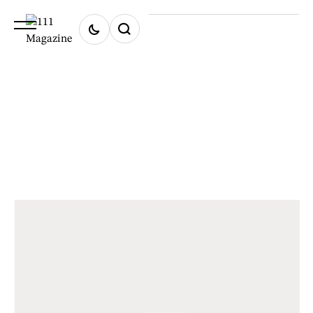
Home
★
calkin klein
calkin klein