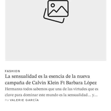
FASHION
La sensualidad es la esencia de la nueva
campaña de Calvin Klein Ft Barbara López
Hermanxs todos sabemos que una de las virtudes que es
clave para dominar este mundo es la sensualidad… y
Por 
VALERIE GARCÍA
obviamente quiero que sepas que tu, yo, y todos los que
habitamos este planeta tenemos. No siempre nos sentimos