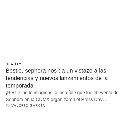
BEAUTY
Bestie, sephora nos da un vistazo a las
tendencias y nuevos lanzamientos de la
temporada
¡Bestie, no te imaginas lo increíble que fue el evento de
Sephora en la CDMX organizaron el Press Day
Por 
VALERIE GARCÍA
Fall/Winter 2024, y todo giraba en torno a celebrar la
autenticidad bajo el lema “The Art of Authenticity”.
Literalmente, Sephora está redefiniendo lo que significa
ser auténtica, sin filtros ni máscaras, y nos dejó súper