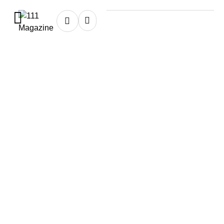
Home
★
Briogeo
Briogeo