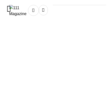
Home
★
boobs
boobs