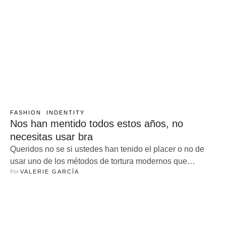
FASHION
INDENTITY
Nos han mentido todos estos años, no
necesitas usar bra
Queridos no se si ustedes han tenido el placer o no de
usar uno de los métodos de tortura modernos que
Por 
VALERIE GARCÍA
muchos llaman sujetador o brasiere, si tu respuesta es
no, eso significa que diosito te quiere mucho; sin
embargo si la respuesta es positiva déjame decirte
cuanto lo lamento hermana del mismo sufrimiento. Si …