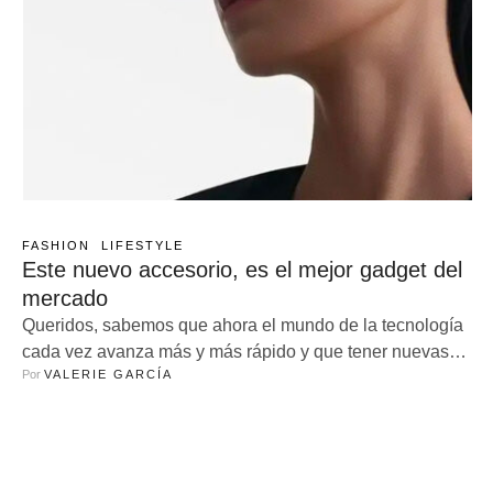
FASHION
LIFESTYLE
Este nuevo accesorio, es el mejor gadget del
mercado
Queridos, sabemos que ahora el mundo de la tecnología
cada vez avanza más y más rápido y que tener nuevas
Por 
VALERIE GARCÍA
innovaciones ya no es algo que asegure las ventas ya
que los usuarios somos cada vez más exigentes, sobre
todo nuestra Gen Z. Entendiendo esto y nuestra
necesidad de estar todo el tiempo conectados, Huawei …