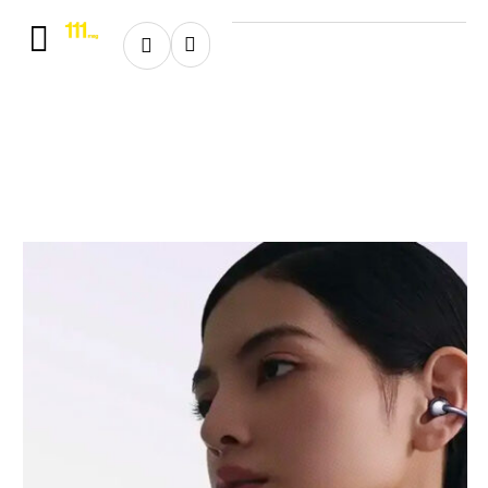
Home
★
audifonos
audifonos