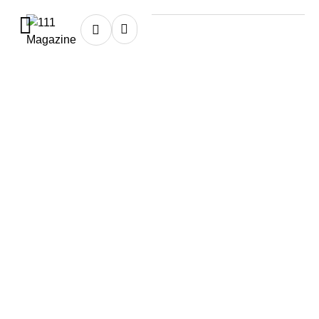
Home
★
April
April