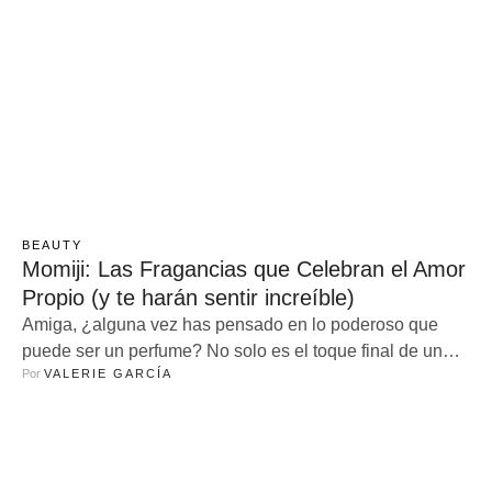
BEAUTY
Momiji: Las Fragancias que Celebran el Amor
Propio (y te harán sentir increíble)
Amiga, ¿alguna vez has pensado en lo poderoso que
puede ser un perfume? No solo es el toque final de un
Por 
VALERIE GARCÍA
outfit, sino que también tiene esa magia de hacernos
sentir más seguras, conectadas con nosotras mismas.
Por eso, tengo que contarte sobre la nueva línea de
Momiji: A Scent of Self-Love. Estas fragancias son …