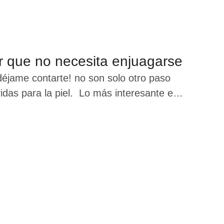
ar que no necesita enjuagarse
déjame contarte! no son solo otro paso
vidas para la piel. Lo más interesante es
ras llamadas micelas, que actúan como
 hasta el exceso de …