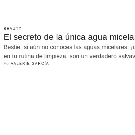
BEAUTY
El secreto de la única agua micel
Bestie, si aún no conoces las aguas micelares, ¡
en tu rutina de limpieza, son un verdadero salva
Por 
VALERIE GARCÍA
que funcionan gracias a unas pequeñas estructu
imanes para atrapar la suciedad, el maquillaje y