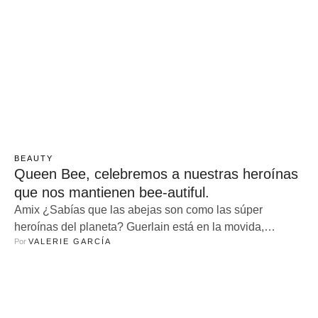
BEAUTY
Queen Bee, celebremos a nuestras heroínas
que nos mantienen bee-autiful.
Amix ¿Sabías que las abejas son como las súper
heroínas del planeta? Guerlain está en la movida,
Por 
VALERIE GARCÍA
dedicándose a full en su protección. Estamos hablando
de pequeñas pero poderosas criaturas que, literalmente,
mantienen nuestro mundo en marcha. Así que ponte
cómodo y prepárate para un deep dive into the bee-autiful
world of bees y todos los …