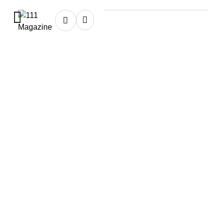
Home
★
abejas
abejas