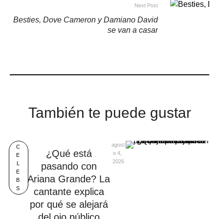
Next Post
Besties, Dove Cameron y Damiano David
se van a casar
También te puede gustar
agost
C
¿Qué está
o 4, 
E
2026
L
pasando con
E
Ariana Grande? La
B
S
cantante explica
por qué se alejará
del ojo público