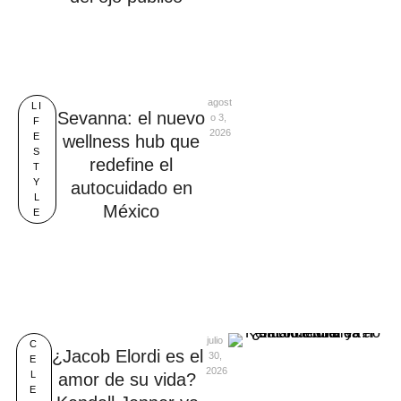
agost
LI
Sevanna: el nuevo
o 3, 
F
2026
E
wellness hub que
S
redefine el
T
Y
autocuidado en
L
México
E
julio 
C
¿Jacob Elordi es el
30, 
E
2026
L
amor de su vida?
E