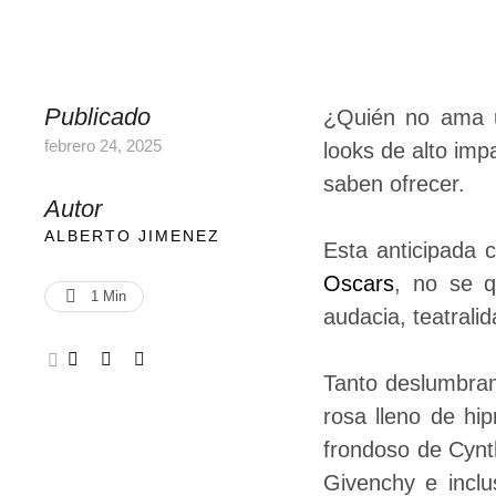
Publicado
¿Quién no ama u
febrero 24, 2025
looks de alto imp
saben ofrecer.
Autor
ALBERTO JIMENEZ
Esta anticipada 
Oscars
, no se q
1
 Min
audacia, teatrali
Tanto deslumbrami
rosa lleno de hi
frondoso de Cynth
Givenchy e inclu