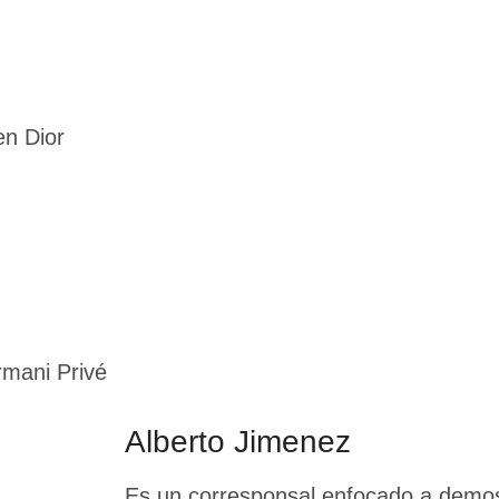
en Dior
mani Privé
Alberto Jimenez
Es un corresponsal enfocado a demos