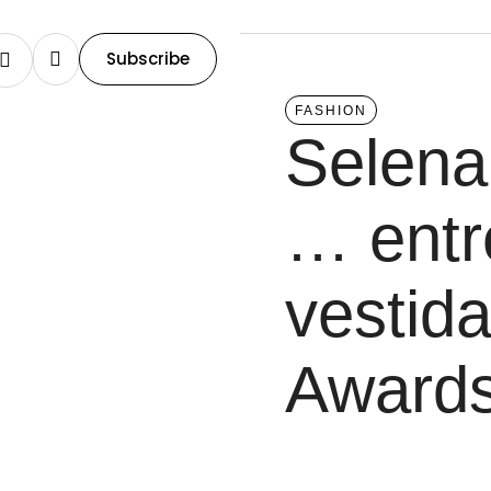
Subscribe
FASHION
Selena
… entr
vestid
Award