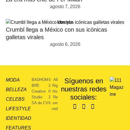
agosto 7, 2026
lifestyle
Crumbl llega a México con sus icónicas
galletas virales
agosto 6, 2026
Síguenos en
MODA
BADHOM
©
All
BRE
2
Rig
nuestras redes
BELLEZA
Creative
0
hts
sociales:
Studio
2
Re
CELEBS
SA de CV
6
ser
/
/
LIFESTYLE
ved
IDENTIDAD
FEATURES