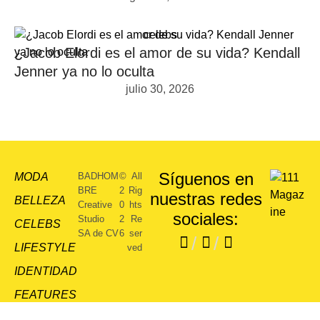
celebs
¿Jacob Elordi es el amor de su vida? Kendall
Jenner ya no lo oculta
julio 30, 2026
Síguenos en
MODA
BADHOM
©
All
BRE
2
Rig
nuestras redes
BELLEZA
Creative
0
hts
sociales:
Studio
2
Re
CELEBS
SA de CV
6
ser
/
/
LIFESTYLE
ved
IDENTIDAD
FEATURES