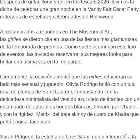
Después de gritar, llorar y reír en los
Oscars 2026
, tuvimos la
dicha de celebrar una gran noche en la Vanity Fair Oscar Party,
rodeados de estrellas y celebridades de Hollywood.
Acostumbradas a reunirnos en The Museum of Art,
las
girlies
se dieron cita en una de las fiestas más glamurosas
de la temporada de premios. Como suele ocurrir con este tipo
de eventos, las invitadas reservaron sus mejores looks para
brillar una última vez en la red carpet.
Ciertamente, la ocasión ameritó que las
girlies
relucieran su
lado más sensual y juguetón. Olivia Rodrigo brilló con un tutú
rosa de plumas de Saint Laurent, contrastando con la
delicadeza minimalista del vestido azul cielo de tirantes con un
estampado de adorables hongos blancos, firmado por Chanel,
y con la rigidez “Matrix” del traje skinny de cuero de Khaite que
portó Louisa Jacobson.
Sarah Pidgeon, la estrella de
Love Story
, quien interpretó a la