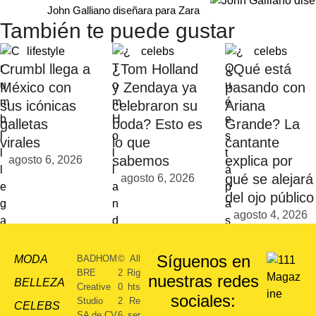
John Galliano diseñara para Zara
También te puede gustar
lifestyle
celebs
celebs
Crumbl llega a
¿Tom Holland
¿Qué está
México con
y Zendaya ya
pasando con
sus icónicas
celebraron su
Ariana
galletas
boda? Esto es
Grande? La
virales
lo que
cantante
sabemos
explica por
agosto 6, 2026
qué se alejará
agosto 6, 2026
del ojo público
agosto 4, 2026
Síguenos en
MODA
BADHOM
©
All
BRE
2
Rig
nuestras redes
BELLEZA
Creative
0
hts
sociales:
Studio
2
Re
CELEBS
SA de CV
6
ser