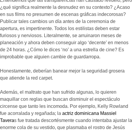
Entendemos que las transparencias han causado revuelo, pero
¿qué significa realmente la desnudez en su contexto? ¿Acaso
en sus films no presumen de escenas gráficas indecorosas?
Publicar tales cambios un día antes de la ceremonia de
apertura, es impertinente. Todos los estilistas deben estar
furiosos y nerviosos. Literalmente, se arruinaron meses de
planeación y ahora deben conseguir algo ‘decente’ en menos
de 24 horas. ¿Cómo le dices ‘no’ a una estrella de cine? Es
improbable que alguien cambie de guardarropa.
Honestamente, deberían banear mejor la seguridad grosera
que atiende la red carpet.
Además, el maltrato que han sufrido algunas, lo quieren
maquillar con reglas que buscan disminuir el espectáculo
circense que tanto les incomoda. Por ejemplo, Kelly Rowland
fue acorralada y regañada; la
actriz dominicana Massiel
Tavera
s fue tratada descortésmente cuando intentaba ajustar la
enorme cola de su vestido, que plasmaba el rostro de Jesús