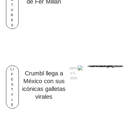
de Fer Millán
T
U
R
E
S
agost
LI
Crumbl llega a
o 6, 
F
2026
E
México con sus
S
icónicas galletas
T
Y
virales
L
E