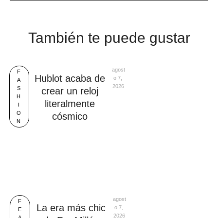
También te puede gustar
agost
F
Hublot acaba de
o 7, 
A
2026
S
crear un reloj
H
literalmente
I
O
cósmico
N
agost
F
La era más chic
o 7, 
E
2026
A