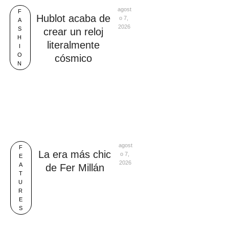
agost
F
Hublot acaba de
o 7, 
A
2026
S
crear un reloj
H
literalmente
I
O
cósmico
N
agost
F
La era más chic
o 7, 
E
2026
A
de Fer Millán
T
U
R
E
S