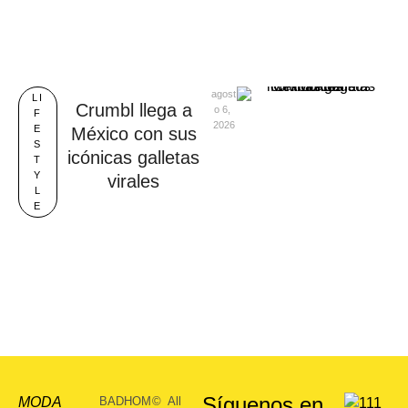
agost
LI
Crumbl llega a
o 6, 
F
2026
E
México con sus
S
icónicas galletas
T
Y
virales
L
E
Síguenos en
MODA
BADHOM
©
All