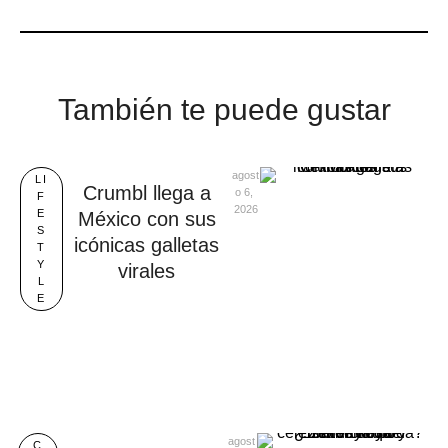
También te puede gustar
agost
LI
Crumbl llega a
o 6, 
F
2026
E
México con sus
S
icónicas galletas
T
Y
virales
L
E
agost
C