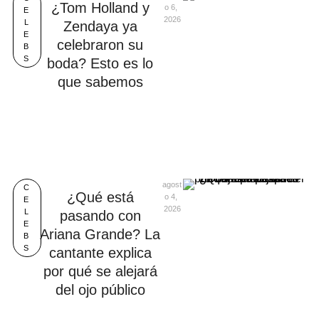
¿Tom Holland y
o 6, 
E
2026
L
Zendaya ya
E
celebraron su
B
S
boda? Esto es lo
que sabemos
agost
C
¿Qué está
o 4, 
E
2026
L
pasando con
E
Ariana Grande? La
B
S
cantante explica
por qué se alejará
del ojo público