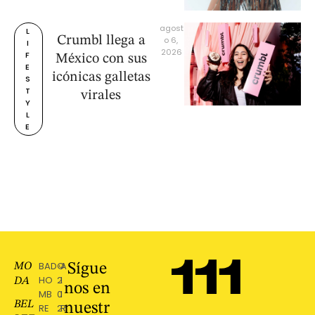
agost
L
Crumbl llega a
o 6, 
I
2026
F
México con sus
E
icónicas galletas
S
T
virales
Y
L
E
BAD
©
A
MO
Sígue
HO
2
l
DA
nos en
MB
0
l
BEL
nuestr
RE
2
R