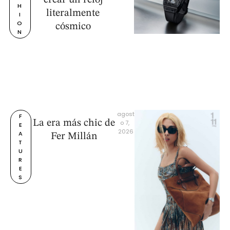
H
literalmente
I
O
cósmico
N
agost
F
La era más chic de
o 7, 
E
2026
A
Fer Millán
T
U
R
E
S