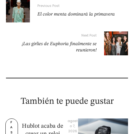
Previous Post
El color menta dominará la primavera
Next Post
¡Las girlies de Euphoria finalmente se
reunieron!
También te puede gustar
agost
F
Hublot acaba de
o 7, 
A
2026
S
crear un reloj