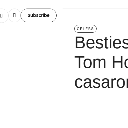
Subscribe
CELEBS
Bestie
Tom Ho
casaro