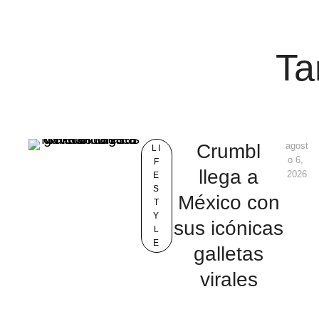
Ta
Crumbl
agost
LI
o 6, 
F
llega a
2026
E
S
México con
T
Y
sus icónicas
L
E
galletas
virales