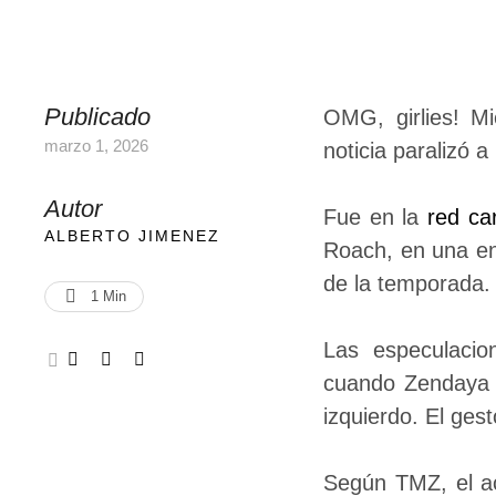
Publicado
OMG, girlies! M
marzo 1, 2026
noticia paralizó 
Autor
Fue en la
red ca
ALBERTO JIMENEZ
Roach, en una en
de la temporada. “
1
 Min
Las especulaci
cuando Zendaya a
izquierdo. El ge
Según TMZ, el ac