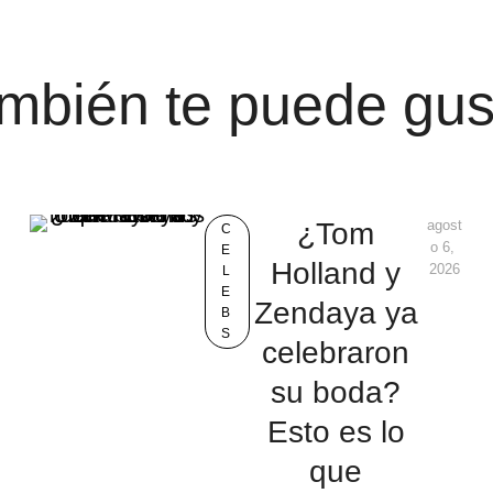
mbién te puede gus
¿Tom
agost
C
o 6, 
E
Holland y
2026
L
E
Zendaya ya
B
S
celebraron
su boda?
Esto es lo
que