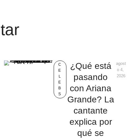
tar
¿Qué está
agost
C
o 4, 
E
pasando
2026
L
E
con Ariana
B
S
Grande? La
cantante
explica por
qué se