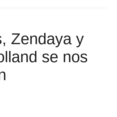
s, Zendaya y
lland se nos
n