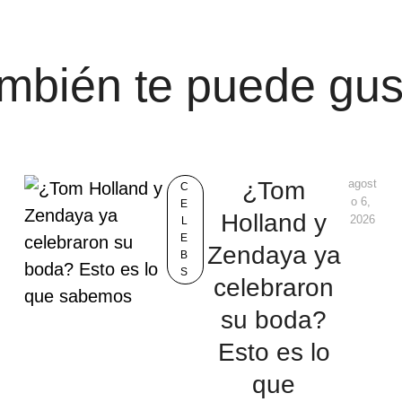
mbién te puede gus
¿Tom
agost
C
o 6, 
E
Holland y
2026
L
E
Zendaya ya
B
S
celebraron
su boda?
Esto es lo
que