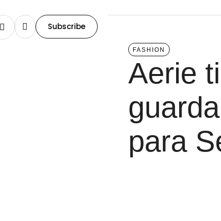
Subscribe
FASHION
Aerie t
guarda
para S