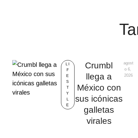
Ta
Crumbl
agost
LI
o 6, 
F
llega a
2026
E
S
México con
T
Y
sus icónicas
L
E
galletas
virales