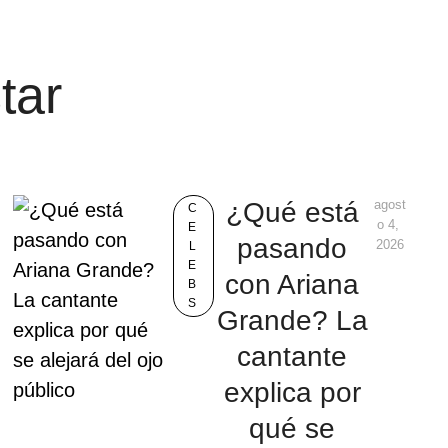
tar
¿Qué está
agost
C
o 4, 
E
pasando
2026
L
E
con Ariana
B
S
Grande? La
cantante
explica por
qué se