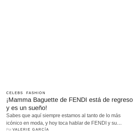
CELEBS
FASHION
¡Mamma Baguette de FENDI está de regreso
y es un sueño!
Sabes que aquí siempre estamos al tanto de lo más
icónico en moda, y hoy toca hablar de FENDI y su
Por 
VALERIE GARCÍA
espectacular comeback con la Mamma Baguette Bag,
que vuelve más chic y versátil que nunca. Pero eso no es