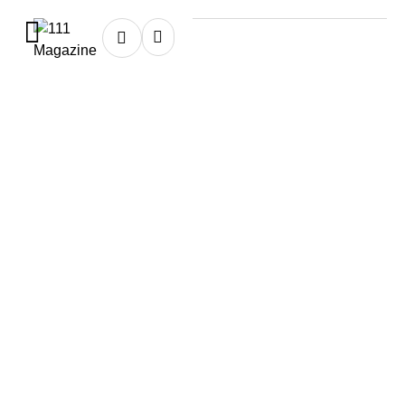
Home
★
bag
bag